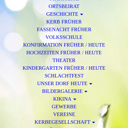
ORTSBEIRAT
GESCHICHTE
KERB FRÜHER
FASSENACHT FRÜHER
VOLKSSCHULE
KONFIRMATION FRÜHER / HEUTE
HOCHZEITEN FRÜHER / HEUTE
THEATER
KINDERGARTEN FRÜHER / HEUTE
SCHLACHTFEST
UNSER DORF HEUTE
BILDERGALERIE
KIKINA
GEWERBE
VEREINE
KERBEGESELLSCHAFT