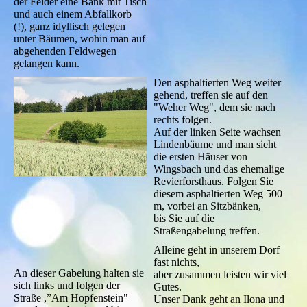
der Felder eine Bank mit Tisch
und auch einem Abfallkorb
(!), ganz idyllisch gelegen
unter Bäumen, wohin man auf
abgehenden Feldwegen
gelangen kann.
Den asphaltierten Weg weiter
gehend, treffen sie auf den
"Weher Weg", dem sie nach
rechts folgen.
Auf der linken Seite wachsen
Lindenbäume und man sieht
die ersten Häuser von
Wingsbach und das ehemalige
Revierforsthaus. Folgen Sie
diesem asphaltierten Weg 500
m, vorbei an Sitzbänken,
bis Sie auf die
Straßengabelung treffen.
Alleine geht in unserem Dorf
fast nichts,
An dieser Gabelung halten sie
aber zusammen leisten wir viel
sich links und folgen der
Gutes.
Straße ,”Am Hopfenstein"
Unser Dank geht an Ilona und