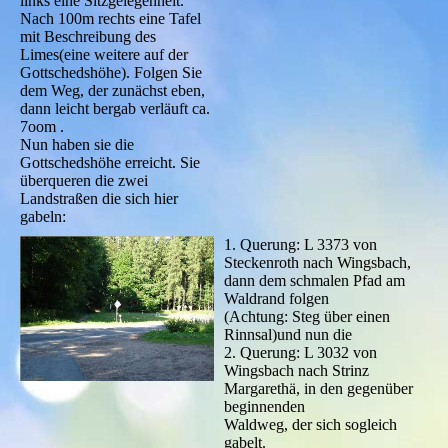
links eine Sitzgelegenheit.
Nach 100m rechts eine Tafel
mit Beschreibung des
Limes(eine weitere auf der
Gottschedshöhe). Folgen Sie
dem Weg, der zunächst eben,
dann leicht bergab verläuft ca.
7oom .
Nun haben sie die
Gottschedshöhe erreicht. Sie
überqueren die zwei
Landstraßen die sich hier
gabeln:
1. Querung: L 3373 von
Steckenroth nach Wingsbach,
dann dem schmalen Pfad am
Waldrand folgen
(Achtung: Steg über einen
Rinnsal)und nun die
2. Querung: L 3032 von
Wingsbach nach Strinz
Margarethä, in den gegenüber
beginnenden
Waldweg, der sich sogleich
gabelt.