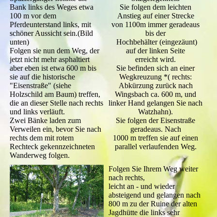
Bank links des Weges etwa
Sie folgen dem leichten
100 m vor dem
Anstieg auf einer Strecke
Pferdeunterstand links, mit
von 1100m immer geradeaus
schöner Aussicht sein.(Bild
bis der
unten)
Hochbehälter (eingezäunt)
Folgen sie nun dem Weg, der
auf der linken Seite
jetzt nicht mehr asphaltiert
erreicht wird.
aber eben ist etwa 600 m bis
Sie befinden sich an einer
sie auf die historische
Wegkreuzung *( rechts:
"Eisenstraße" (siehe
Abkürzung zurück nach
Holzschild am Baum) treffen,
Wingsbach ca. 600 m, und
die an dieser Stelle nach rechts
linker Hand gelangen Sie nach
und links verläuft.
Watzhahn).
Zwei Bänke laden zum
Sie folgen der Eisenstraße
Verweilen ein, bevor Sie nach
geradeaus. Nach
rechts dem mit rotem
1000 m treffen sie auf einen
Rechteck gekennzeichneten
parallel verlaufenden Weg.
Wanderweg folgen.
Folgen Sie Ihrem Weg weiter
nach rechts,
leicht an - und wieder
absteigend und gelangen nach
800 m zu der Ruine der alten
Jagdhütte die links sehr