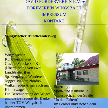
DAVID FÖRDERVEREIN E.V.
DORFVEREIN WINGSBACH
IMPRESSUM
KONTAKT
Wingsbacher Rundwanderweg
Wingsbacher
Rundwanderweg
Gesamt Strecke 8,6 Km
(Überquerung von zwei
Landstraßen)Für
Spaziergänger, Wanderer,
Jogger, Walker, Nordic-
Walker jeden Alters auch mit
Start:
Kinderwagen.
Sport- und Kulturhalle
Die Beschilderung des Weges
Wingsbach, an der Straße
und die Betreuung der Bänke
"In den Faltern".
hat der TGV-Wingsbach
Im Fenster links neben dem
übernommen.