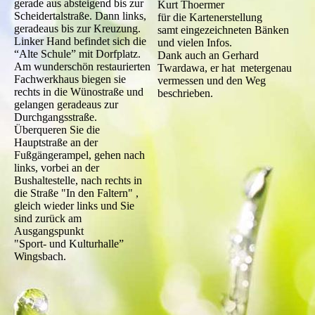
gerade aus absteigend bis zur
Kurt Thoermer
Scheidertalstraße. Dann links,
für die Kartenerstellung
geradeaus bis zur Kreuzung.
samt eingezeichneten Bänken
Linker Hand befindet sich die
und vielen Infos.
“Alte Schule” mit Dorfplatz.
Dank auch an Gerhard
Am wunderschön restaurierten
Twardawa, er hat metergenau
Fachwerkhaus biegen sie
vermessen und den Weg
rechts in die Wünostraße und
beschrieben.
gelangen geradeaus zur
Durchgangsstraße.
Überqueren Sie die
Hauptstraße an der
Fußgängerampel, gehen nach
links, vorbei an der
Bushaltestelle, nach rechts in
die Straße "In den Faltern" ,
gleich wieder links und Sie
sind zurück am
Ausgangspunkt
"Sport- und Kulturhalle”
Wingsbach.