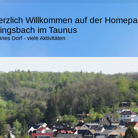
erzlich Willkommen auf der Homep
ingsbach im Taunus
ines Dorf - viele Aktivitäten