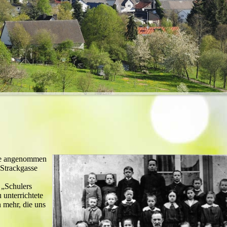
wie angenommen
r Strackgasse
 „Schulers
 unterrichtete
n mehr, die uns