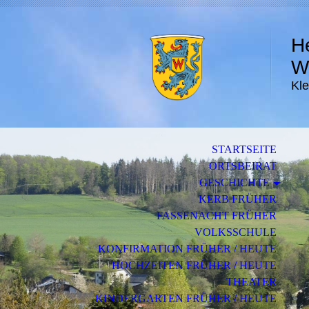
H
W
Kle
STARTSEITE
ORTSBEIRAT
GESCHICHTE
KERB FRÜHER
FASSENACHT FRÜHER
VOLKSSCHULE
KONFIRMATION FRÜHER / HEUTE
HOCHZEITEN FRÜHER / HEUTE
THEATER
KINDERGARTEN FRÜHER / HEUTE