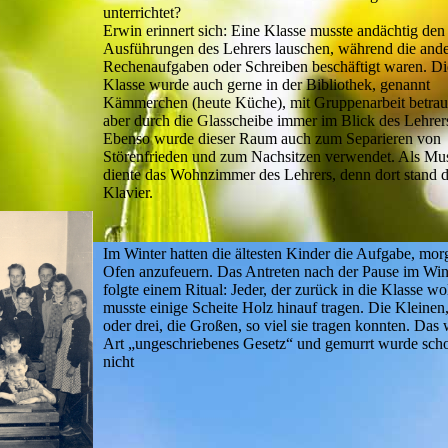
unterrichtet?
Erwin erinnert sich: Eine Klasse musste andächtig den
Ausführungen des Lehrers lauschen, während die ande
Rechenaufgaben oder Schreiben beschäftigt waren. Di
Klasse wurde auch gerne in der Bibliothek, genannt
Kämmerchen (heute Küche), mit Gruppenarbeit betrau
aber durch die Glasscheibe immer im Blick des Lehrer
Ebenso wurde dieser Raum auch zum Separieren von
Störenfrieden und zum Nachsitzen verwendet. Als Mu
diente das Wohnzimmer des Lehrers, denn dort stand 
Klavier.
Im Winter hatten die ältesten Kinder die Aufgabe, mor
Ofen anzufeuern. Das Antreten nach der Pause im Win
folgte einem Ritual: Jeder, der zurück in die Klasse wol
musste einige Scheite Holz hinauf tragen. Die Kleinen
oder drei, die Großen, so viel sie tragen konnten. Das 
Art „ungeschriebenes Gesetz“ und gemurrt wurde sch
nicht