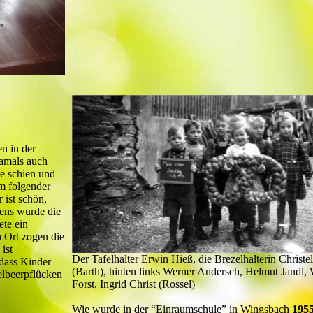
n in der
amals auch
e schien und
hm folgender
 ist schön,
tens wurde die
ete ein
 Ort zogen die
ist
Der Tafelhalter Erwin Hieß, die Brezelhalterin Christe
 dass Kinder
(Barth), hinten links Werner Andersch, Helmut Jandl,
lbeerpflücken
Forst, Ingrid Christ (Rossel)
Wie wurde in der “Einraumschule” in Wingsbach
195