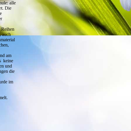
ule: alle
t. Die
e
r
i Reihen
, auch
material
chen,
und am
s keine
den und
ngen die
wurde im
elt.