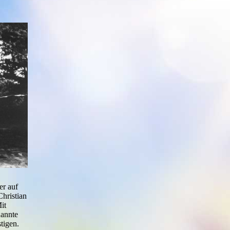
er auf
Christian
it
nannte
tigen.