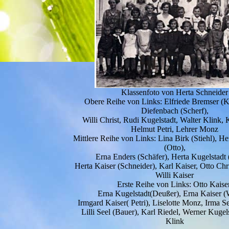
Klassenfoto von Herta Schneider
Obere Reihe von Links: Elfriede Bremser (Ke
Diefenbach (Scherf),
Willi Christ, Rudi Kugelstadt, Walter Klink, 
Helmut Petri, Lehrer Monz
Mittlere Reihe von Links: Lina Birk (Stiehl), H
(Otto),
Erna Enders (Schäfer), Herta Kugelstadt (
Herta Kaiser (Schneider), Karl Kaiser, Otto Chr
Willi Kaiser
Erste Reihe von Links: Otto Kaiser
Erna Kugelstadt(Deußer), Erna Kaiser (
Irmgard Kaiser( Petri), Liselotte Monz, Irma Se
Lilli Seel (Bauer), Karl Riedel, Werner Kugel
Klink