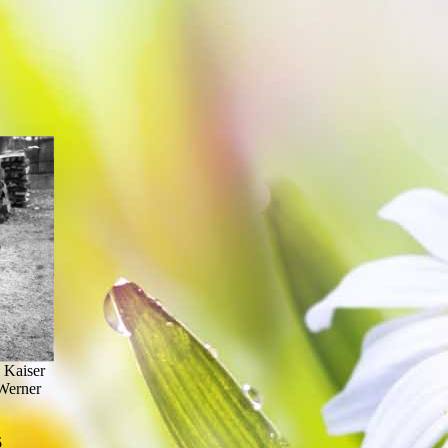
l Kaiser
 Werner
5