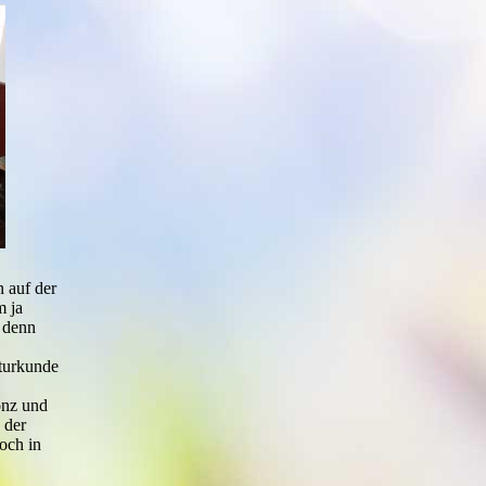
 auf der
m ja
, denn
turkunde
onz und
 der
och in