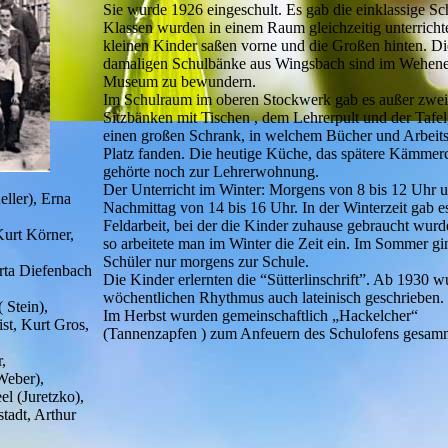
Sie wurde 1926 eingeschult. Es gab die einklassige Sch
Klassen wurden in einem Raum gleichzeitig unterrichte
kleinen Kinder saßen vorne und die Großen hinten. Di
damaligen Schulbänke aus Wingsbach sind im Wehene
Museum zu bewundern.
Im Schulraum im oberen Stockwerk gab es außer zwe
Sitzbänken mit Tischen , dem Lehrerpult und der Tafel
einen großen Schrank, in welchem Bücher und Arbeits
Platz fanden. Die heutige Küche, das spätere Kämmer
gehörte noch zur Lehrerwohnung.
Der Unterricht im Winter: Morgens von 8 bis 12 Uhr 
ller), Erna
Nachmittag von 14 bis 16 Uhr. In der Winterzeit gab e
Feldarbeit, bei der die Kinder zuhause gebraucht wur
Kurt Körner,
so arbeitete man im Winter die Zeit ein. Im Sommer gi
Schüler nur morgens zur Schule.
erta Diefenbach
Die Kinder erlernten die “Sütterlinschrift”. Ab 1930 
wöchentlichen Rhythmus auch lateinisch geschrieben.
 Stein),
Im Herbst wurden gemeinschaftlich „Hackelcher“
ist, Kurt Gros,
(Tannenzapfen ) zum Anfeuern des Schulofens gesamm
,
Weber),
el (Juretzko),
stadt, Arthur