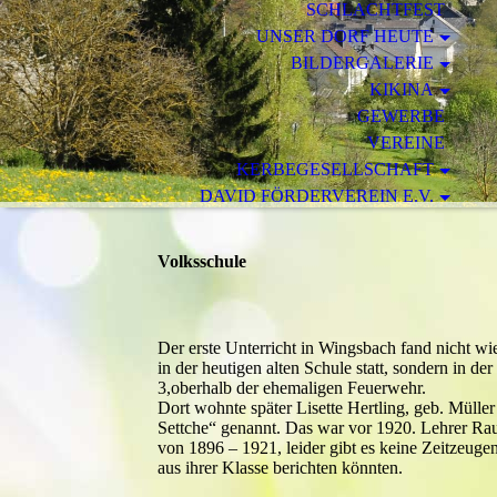
SCHLACHTFEST
UNSER DORF HEUTE
BILDERGALERIE
KIKINA
GEWERBE
VEREINE
KERBEGESELLSCHAFT
DAVID FÖRDERVEREIN E.V.
DORFVEREIN WINGSBACH
IMPRESSUM
Volksschule
KONTAKT
Der erste Unterricht in Wingsbach fand nicht 
in der heutigen alten Schule statt, sondern in de
3,oberhalb der ehemaligen Feuerwehr.
Dort wohnte später Lisette Hertling, geb. Müller
Settche“ genannt. Das war vor 1920. Lehrer Rau
von 1896 – 1921, leider gibt es keine Zeitzeuge
aus ihrer Klasse berichten könnten.