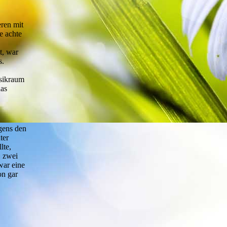
ren mit
e achte
t, war
s.
sikraum
das
gens den
ter
lte,
, zwei
war eine
on gar