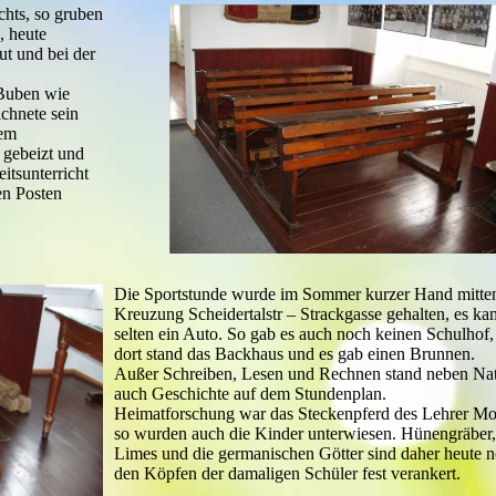
chts, so gruben
, heute
t und bei der
Buben wie
ichnete sein
nem
 gebeizt und
itsunterricht
en Posten
Die Sportstunde wurde im Sommer kurzer Hand mitten
Kreuzung Scheidertalstr – Strackgasse gehalten, es ka
selten ein Auto. So gab es auch noch keinen Schulhof
dort stand das Backhaus und es gab einen Brunnen.
Außer Schreiben, Lesen und Rechnen stand neben Na
auch Geschichte auf dem Stundenplan.
Heimatforschung war das Steckenpferd des Lehrer M
so wurden auch die Kinder unterwiesen. Hünengräber,
Limes und die germanischen Götter sind daher heute n
den Köpfen der damaligen Schüler fest verankert.