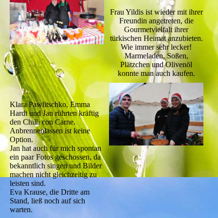
Frau Yildis ist wieder mit ihrer
Freundin angetreten, die
Gourmetvielfalt ihrer
türkischen Heimat anzubieten.
Wie immer sehr lecker!
Marmeladen, Soßen,
Plätzchen und Olivenöl
konnte man auch kaufen.
Klara Pawlitschko, Emma
Hardt und Jan rührten kräftig
den Chilli con Carne.
Anbrennenlassen ist keine
Option.
Jan hat auch für mich spontan
ein paar Fotos geschossen, da
bekanntlich singen und Bilder
machen nicht gleichzeitig zu
leisten sind.
Eva Krause, die Dritte am
Stand, ließ noch auf sich
warten.