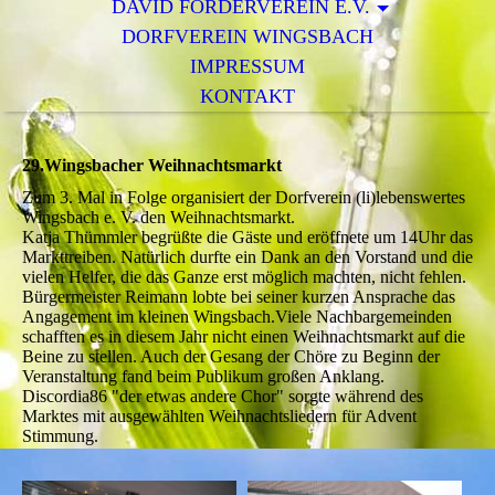
DAVID FÖRDERVEREIN E.V.
DORFVEREIN WINGSBACH
IMPRESSUM
KONTAKT
29.Wingsbacher Weihnachtsmarkt
Zum 3. Mal in Folge organisiert der Dorfverein (li)lebenswertes
Wingsbach e. V. den Weihnachtsmarkt.
Katja Thümmler begrüßte die Gäste und eröffnete um 14Uhr das
Markttreiben. Natürlich durfte ein Dank an den Vorstand und die
vielen Helfer, die das Ganze erst möglich machten, nicht fehlen.
Bürgermeister Reimann lobte bei seiner kurzen Ansprache das
Angagement im kleinen Wingsbach.Viele Nachbargemeinden
schafften es in diesem Jahr nicht einen Weihnachtsmarkt auf die
Beine zu stellen. Auch der Gesang der Chöre zu Beginn der
Veranstaltung fand beim Publikum großen Anklang.
Discordia86 "der etwas andere Chor" sorgte während des
Marktes mit ausgewählten Weihnachtsliedern für Advent
Stimmung.