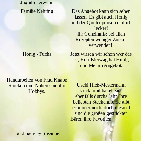
Jugndfeuerwehr.
Familie Nehring
Das Angebot kann sich sehen
lassen. Es gibt auch Honig
und der Quittenpunsch einfach
lecker!
Ihr Geheimnis: bei allen
Rezepten weniger Zucker
verwenden!
Honig - Fuchs
Jetzt wissen wir schon wer das
ist, Herr Bierwag hat Honig
und Met im Angebot.
Handarbeiten von Frau Knapp
Uschi Hieß-Mestermann
Stricken und Nähen sind ihre
strickt und häkelt sich
Hobbys.
ebenfalls durchs Jahr. Ihre
beliebten Steckenpferde gibt
es immer noch, doch diesmal
sind die großen gestrickten
Bären ihre Favoriten.
Handmade by Susanne!