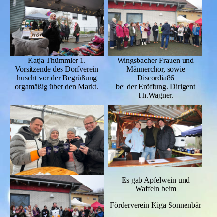
Katja Thümmler 1.
Wingsbacher Frauen und
Vorsitzende des Dorfverein
Männerchor, sowie
huscht vor der Begrüßung
Discordia86
orgamäßig über den Markt.
bei der Eröffung. Dirigent
Th.Wagner.
Es gab Apfelwein und
Waffeln beim
Förderverein Kiga Sonnenbär