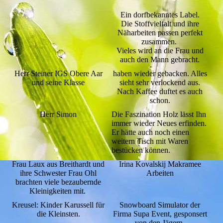
Ein dorfbekanntes Label.
Die Stoffvielfalt und ihre
Näharbeiten passen perfekt
zusammen.
Vieles wird an die Frau und
auch den Mann gebracht.
Herr Steiner IGS Obere Aar
haben wieder gebacken. Alles
und seine Klasse
sieht sehr verlockend aus.
Nach Kaffee duftet es auch
schon.
Herr Simon
Die Faszination Holz lässt Ihn
immer wieder Neues erfinden.
Er hätte auch noch einen
weitern Tisch mit Waren
bestücken können.
Frau Laux aus Breithardt und
Irina Kovalskij Makramee
ihre Schwester Frau Ohl
Arbeiten
brachten viele bezaubernde
Kleinigkeiten mit.
Kreusel: Kinder Karussell für
Snowboard Simulator der
die Kleinsten.
Firma Supa Event, gesponsert
von den Jägern.