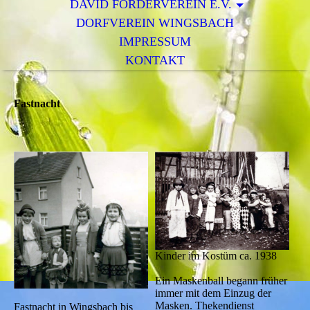
DAVID FÖRDERVEREIN E.V.
DORFVEREIN WINGSBACH
IMPRESSUM
KONTAKT
Fastnacht
Kinder im Kostüm ca. 1938
Ein Maskenball begann früher
immer mit dem Einzug der
Masken. Thekendienst
Fastnacht in Wingsbach bis