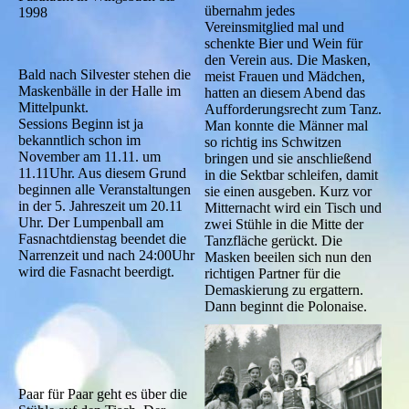
übernahm jedes
1998
Vereinsmitglied mal und
schenkte Bier und Wein für
den Verein aus. Die Masken,
Bald nach Silvester stehen die
meist Frauen und Mädchen,
Maskenbälle in der Halle im
hatten an diesem Abend das
Mittelpunkt.
Aufforderungsrecht zum Tanz.
Sessions Beginn ist ja
Man konnte die Männer mal
bekanntlich schon im
so richtig ins Schwitzen
November am 11.11. um
bringen und sie anschließend
11.11Uhr. Aus diesem Grund
in die Sektbar schleifen, damit
beginnen alle Veranstaltungen
sie einen ausgeben. Kurz vor
in der 5. Jahreszeit um 20.11
Mitternacht wird ein Tisch und
Uhr. Der Lumpenball am
zwei Stühle in die Mitte der
Fasnachtdienstag beendet die
Tanzfläche gerückt. Die
Narrenzeit und nach 24:00Uhr
Masken beeilen sich nun den
wird die Fasnacht beerdigt.
richtigen Partner für die
Demaskierung zu ergattern.
Dann beginnt die Polonaise.
Paar für Paar geht es über die