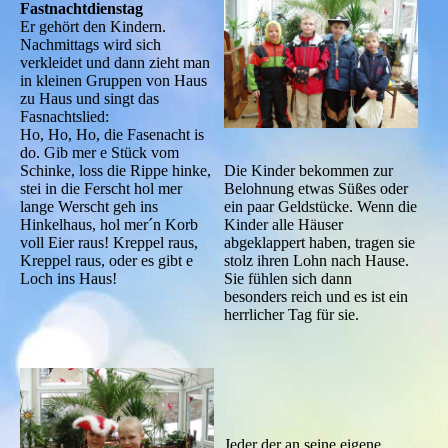
Fastnachtdienstag
Er gehört den Kindern.
Nachmittags wird sich
verkleidet und dann zieht man
in kleinen Gruppen von Haus
zu Haus und singt das
Fasnachtslied:
Ho, Ho, Ho, die Fasenacht is
do. Gib mer e Stück vom
Die Kinder bekommen zur
Schinke, loss die Rippe hinke,
Belohnung etwas Süßes oder
stei in die Ferscht hol mer
ein paar Geldstücke. Wenn die
lange Werscht geh ins
Kinder alle Häuser
Hinkelhaus, hol mer´n Korb
abgeklappert haben, tragen sie
voll Eier raus! Kreppel raus,
stolz ihren Lohn nach Hause.
Kreppel raus, oder es gibt e
Sie fühlen sich dann
Loch ins Haus!
besonders reich und es ist ein
herrlicher Tag für sie.
Jeder der an seine eigene