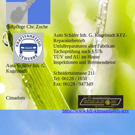
Fußpflege Chr. Zoche
Auto Schäfer Inh. G. Kugelstadt KFZ-
Reparaturbetrieb
Unfallreparaturen aller Fabrikate
Tachoprüfung nach § 57b
TÜV und AU im Hause
Inspektionen und Bremsendienst
Auto Schäfer Inh. G.
Kugelstadt
Scheidertalstrasse 211
Tel: 06128 / 1650
Fax: 06128 / 947349
Cimadom
https://www.kfz-klimaanlagen-service