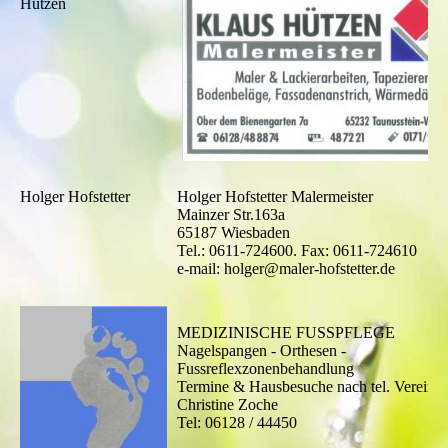
Hützen
Holger Hofstetter
Holger Hofstetter Malermeister
Mainzer Str.163a
65187 Wiesbaden
Tel.: 0611-724600. Fax: 0611-724610
e-mail: holger@maler-hofstetter.de
MEDIZINISCHE FUSSPFLEGE
Nagelspangen - Orthesen -
Fussreflexzonenbehandlung
Termine & Hausbesuche nach tel. Vereinb
Christine Zoche
Tel: 06128 / 44450