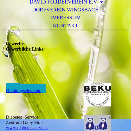
DAVID FÖRDERVEREIN E.V.
DORFVEREIN WINGSBACH
IMPRESSUM
KONTAKT
Gewerbe
Gewerbliche Links:
Beku
Dichtungselemente
Diabetes -Service-
Zentrum Gaby Stoll
www.diabetes-service-