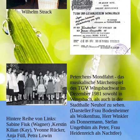
Wilhelm Strack
Peterchens Mondfahrt - das
musikalische Märchenspiel
des TGV Wingsbachwar im
Dezember 1981 sowohl in
Wingsbach, als auch in der
Stadthalle Neuhof zu sehen.
(Darsteller:Frau Bodenheimer
als Wolkenfrau, Herr Winkler
Hintere Reihe von Links:
als Donnermann, Stefan
Sabine Fiuk (Wagner) ,Kerstin
Ungethüm als Peter, Frau
Kilian (Kay), Yvonne Rücker,
Heidenreich als Nachtfee)
Anja Füll, Petra Lowin