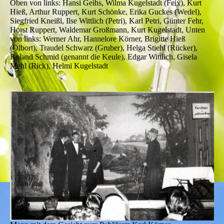
Oben von links: Hansi Geihs, Wilma Kugelstadt (Feix), Kurt
Hieß, Arthur Ruppert, Kurt Schönke, Erika Guckes (Wedel),
Siegfried Kneißl, Ilse Wittlich (Petri), Karl Petri, Günter Fehr,
Horst Ruppert, Waldemar Großmann, Kurt Kugelstadt, Unten
von links: Werner Ahr, Hannelore Körner, Brigitte Hieß
(Olbort), Traudel Schwarz (Gruber), Helga Stiehl (Rücker),
Roland Schmid (genannt die Keule), Edgar Wittlich, Gisela
Mehl (Rick), Helmi Kugelstadt