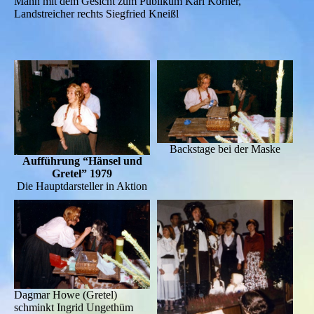
Mann mit dem Gesicht zum Publikum Karl Körner,
Landstreicher rechts Siegfried Kneißl
Backstage bei der Maske
Aufführung “Hänsel und
Gretel” 1979
Die Hauptdarsteller in Aktion
Dagmar Howe (Gretel)
schminkt Ingrid Ungethüm